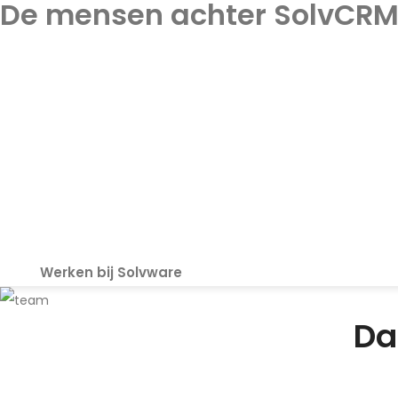
De mensen achter SolvCR
Ons team van ontwikkelaars en designers werkt dagelijks aan s
Waar anderen soms beperkingen zien, kijken wij liever naar mo
om SolvCRM+ verder te verbeteren.
Wij schrijven code. De code achter jouw succes.
Meer over ons team vind je op
Solvware.nl
.
Werken bij Solvware
Da