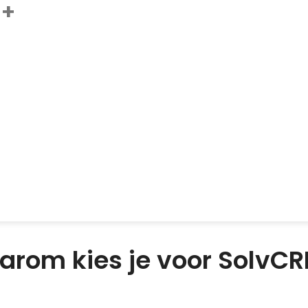
M+
oftware, automatiseringen en maatwerkoplossingen die organisat
gelijkheden. Samen buigen we ons iedere dag over uiteenlopend
arom kies je voor SolvC