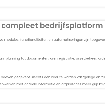
 compleet bedrijfsplatform
uwe modules, functionaliteiten en automatiseringen zijn toegevo
 Van
planning
tot
documenten
,
urenregistratie
,
assetbeheer
,
ord
 hoeven gegevens slechts één keer te worden vastgelegd en zijn
erken met actuele informatie en organisaties meer grip krijg