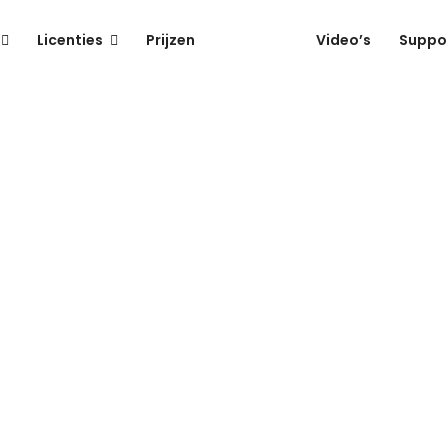
Licenties
Prijzen
Over ons
Video’s
Suppo
Over ons
SolvCRM+ is een ontwikkeling van Solvware BV.