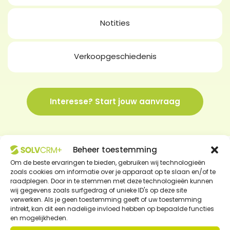
Notities
Verkoopgeschiedenis
Interesse? Start jouw aanvraag
Beheer toestemming
Om de beste ervaringen te bieden, gebruiken wij technologieën
zoals cookies om informatie over je apparaat op te slaan en/of te
raadplegen. Door in te stemmen met deze technologieën kunnen
Toegangsrollen
wij gegevens zoals surfgedrag of unieke ID's op deze site
verwerken. Als je geen toestemming geeft of uw toestemming
Niet iedere medewerker heeft toegang nodig
intrekt, kan dit een nadelige invloed hebben op bepaalde functies
en mogelijkheden.
tot dezelfde informatie. Met het rollen- en