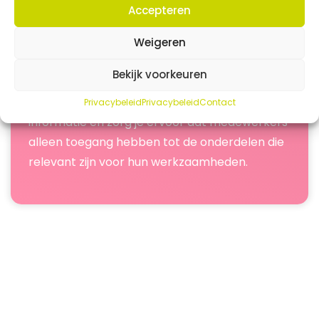
rechtenbeheer van SolvCRM+ bepaal je
Accepteren
eenvoudig welke modules, gegevens en
Weigeren
functies beschikbaar zijn voor iedere
gebruiker.
Bekijk voorkeuren
Zo behoud je controle over gevoelige
Privacybeleid
Privacybeleid
Contact
informatie en zorg je ervoor dat medewerkers
alleen toegang hebben tot de onderdelen die
relevant zijn voor hun werkzaamheden.