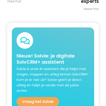
experts
Older Post
Newer Post
Nieuw!
Solvie: je digitale
SolvCRM+ assistent
Solvie is onze AI-assistent die je helpt met
vragen, stappen en uitleg binnen SolvCRM+.
Kom je er niet uit? Solvie geeft je direct
uitleg en helpt je verder met de juiste
acties.
Vraag het Solvie