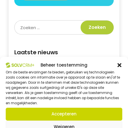
Laatste nieuws
Beheer toestemming
Licenties voor elke
groeifase
Om de beste ervaringen te bieden, gebruiken wij technologieën
zoals cookies om informatie over je apparaat op te slaan en/of te
Geen enkele onderneming is
raadplegen. Door in te stemmen met deze technologieën kunnen
hetzelfde. Daarom biedt
wij gegevens zoals surfgedrag of unieke ID's op deze site
verwerken. Als je geen toestemming geeft of uw toestemming
SolvCRM+ een oplossing die
intrekt, kan dit een nadelige invloed hebben op bepaalde functies
aansluit...
en mogelijkheden.
Accepteren
SolvCRM+ webinar
Werk je nog met losse
Weigeren