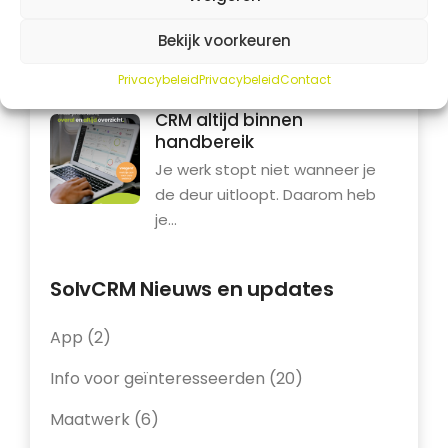
spreadsheets, verschillende
programma’s en informatie die
Bekijk voorkeuren
verspreid...
Privacybeleid
Privacybeleid
Contact
CRM altijd binnen
handbereik
Je werk stopt niet wanneer je
de deur uitloopt. Daarom heb
je...
SolvCRM Nieuws en updates
App
(2)
Info voor geïnteresseerden
(20)
Maatwerk
(6)