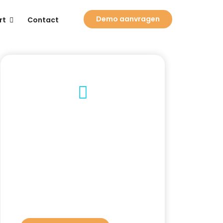
Demo aanvragen
rt
Contact
Nieuw!
Solvie: je digitale
SolvCRM+ assistent
Solvie is onze AI-assistent die je
helpt met vragen, stappen en
uitleg binnen SolvCRM+.
Kom je er niet uit? Solvie geeft je
direct uitleg en helpt je verder met
de juiste acties.