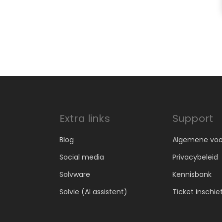
Extra links
Support
Blog
Algemene vo
Social media
Privacybeleid
Solvware
Kennisbank
Solvie (AI assistent)
Ticket inschie