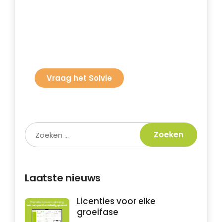
Solvie is onze AI-assistent die je helpt met
vragen, stappen en uitleg binnen SolvCRM+.
Kom je er niet uit? Solvie geeft je direct
uitleg en helpt je verder met de juiste
acties.
Vraag het Solvie
Laatste nieuws
Licenties voor elke
groeifase