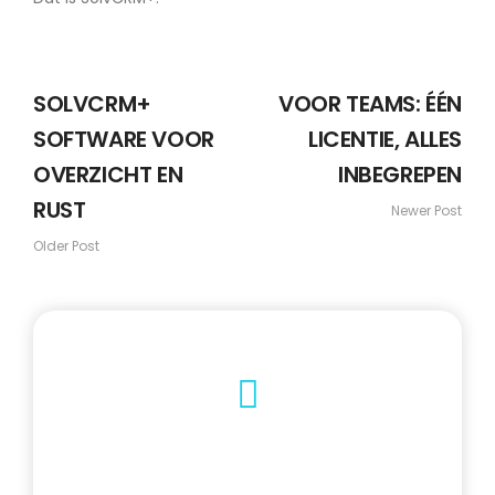
SOLVCRM+
VOOR TEAMS: ÉÉN
SOFTWARE VOOR
LICENTIE, ALLES
OVERZICHT EN
INBEGREPEN
RUST
Newer Post
Older Post
Nieuw!
Solvie: je digitale
SolvCRM+ assistent