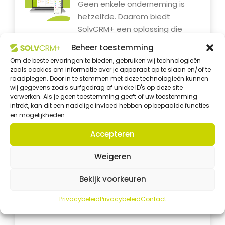
Geen enkele onderneming is
hetzelfde. Daarom biedt
SolvCRM+ een oplossing die
aansluit...
Beheer toestemming
Om de beste ervaringen te bieden, gebruiken wij technologieën
SolvCRM+ webinar
zoals cookies om informatie over je apparaat op te slaan en/of te
raadplegen. Door in te stemmen met deze technologieën kunnen
Werk je nog met losse
wij gegevens zoals surfgedrag of unieke ID's op deze site
spreadsheets, verschillende
verwerken. Als je geen toestemming geeft of uw toestemming
intrekt, kan dit een nadelige invloed hebben op bepaalde functies
programma’s en informatie die
en mogelijkheden.
verspreid...
Accepteren
CRM altijd binnen
Weigeren
handbereik
Je werk stopt niet wanneer je
Bekijk voorkeuren
de deur uitloopt. Daarom heb
je...
Privacybeleid
Privacybeleid
Contact