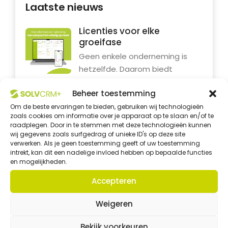
Laatste nieuws
Licenties voor elke
groeifase
Geen enkele onderneming is
hetzelfde. Daarom biedt
SolvCRM+ een oplossing die
Beheer toestemming
aansluit...
Om de beste ervaringen te bieden, gebruiken wij technologieën
zoals cookies om informatie over je apparaat op te slaan en/of te
SolvCRM+ webinar
raadplegen. Door in te stemmen met deze technologieën kunnen
wij gegevens zoals surfgedrag of unieke ID's op deze site
Werk je nog met losse
verwerken. Als je geen toestemming geeft of uw toestemming
spreadsheets, verschillende
intrekt, kan dit een nadelige invloed hebben op bepaalde functies
programma’s en informatie die
en mogelijkheden.
verspreid...
Accepteren
CRM altijd binnen
Weigeren
handbereik
Bekijk voorkeuren