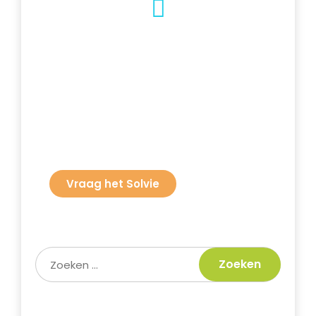
Nieuw!
Solvie: je digitale
SolvCRM+ assistent
Solvie is onze AI-assistent die je helpt met
vragen, stappen en uitleg binnen SolvCRM+.
Kom je er niet uit? Solvie geeft je direct
uitleg en helpt je verder met de juiste
acties.
Vraag het Solvie