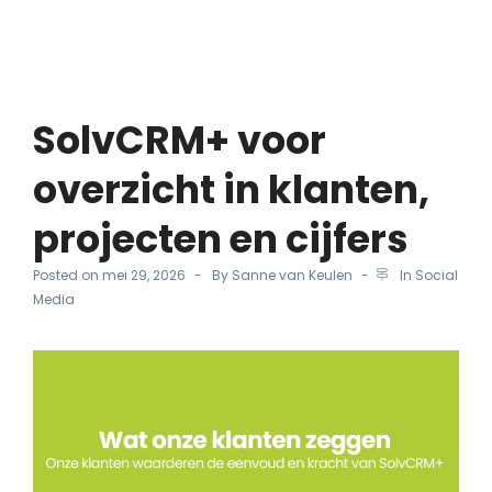
SolvCRM+ voor
overzicht in klanten,
projecten en cijfers
Posted on
mei 29, 2026
By
Sanne van Keulen
In
Social
Media