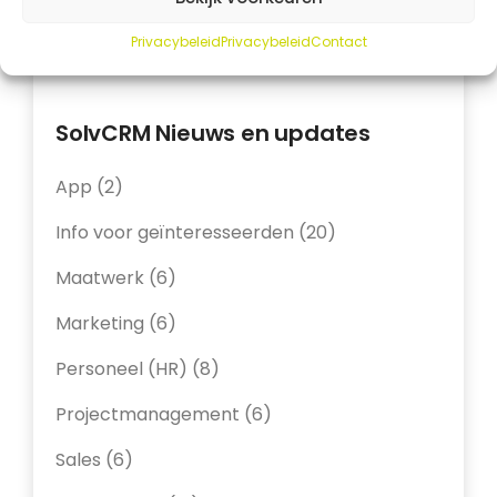
Je werk stopt niet wanneer je
de deur uitloopt. Daarom heb
Privacybeleid
Privacybeleid
Contact
je...
SolvCRM Nieuws en updates
App
(2)
Info voor geïnteresseerden
(20)
Maatwerk
(6)
Marketing
(6)
Personeel (HR)
(8)
Projectmanagement
(6)
Sales
(6)