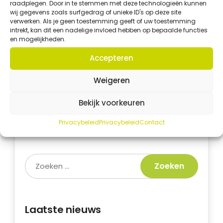
raadplegen. Door in te stemmen met deze technologieën kunnen
Nieuw!
Solvie: je digitale
wij gegevens zoals surfgedrag of unieke ID's op deze site
verwerken. Als je geen toestemming geeft of uw toestemming
SolvCRM+ assistent
intrekt, kan dit een nadelige invloed hebben op bepaalde functies
en mogelijkheden.
Solvie is onze AI-assistent die je helpt met
vragen, stappen en uitleg binnen SolvCRM+.
Accepteren
Kom je er niet uit? Solvie geeft je direct
uitleg en helpt je verder met de juiste
Weigeren
acties.
Bekijk voorkeuren
Vraag het Solvie
Privacybeleid
Privacybeleid
Contact
Laatste nieuws