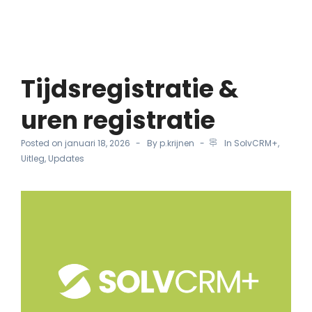
Tijdsregistratie &
uren registratie
Posted on
januari 18, 2026
By
p.krijnen
In
SolvCRM+
,
Uitleg
,
Updates