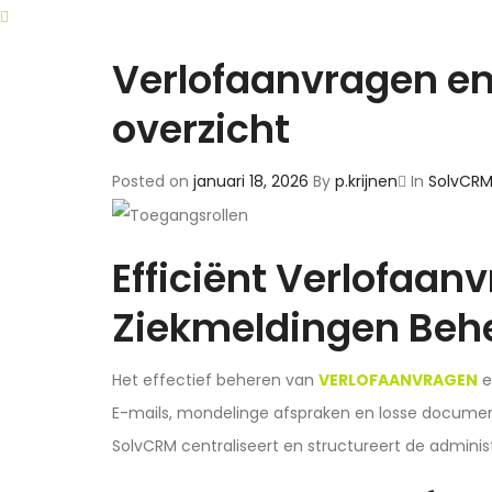
Verlofaanvragen en
overzicht
Posted on
januari 18, 2026
By
p.krijnen
In
SolvCR
Efficiënt Verlofaan
Ziekmeldingen Beh
Het effectief beheren van
VERLOFAANVRAGEN
e
E-mails, mondelinge afspraken en losse documen
SolvCRM centraliseert en structureert de administr