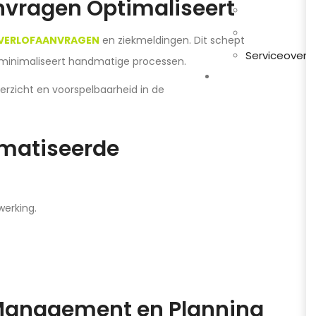
nvragen Optimaliseert
VERLOFAANVRAGEN
en ziekmeldingen. Dit schept
Serviceover
 minimaliseert handmatige processen.
erzicht en voorspelbaarheid in de
matiseerde
werking.
 Management en Planning