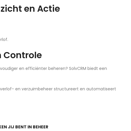
zicht en Actie
lof.
n Controle
oudiger en efficiënter beheren? SolvCRM biedt een
erlof- en verzuimbeheer structureert en automatiseert
N JIJ BENT IN BEHEER