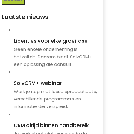
FAQ
Kennisbank
Laatste nieuws
eenkomsten
Contact
Licenties voor elke groeifase
Geen enkele onderneming is
hetzelfde. Daarom biedt SolvCRM+
een oplossing die aansluit...
SolvCRM+ webinar
Werk je nog met losse spreadsheets,
verschillende programma’s en
informatie die verspreid...
CRM altijd binnen handbereik
Je werk stopt niet wanneer je de