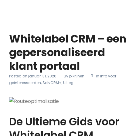
Whitelabel CRM – een
gepersonaliseerd
klant portaal
Posted on
januari 31, 2026
By
p.krijnen
In
Info voor
geïnteresseerden
,
SolvCRM+
,
Uitleg
De Ultieme Gids voor
Whitelabel CRM