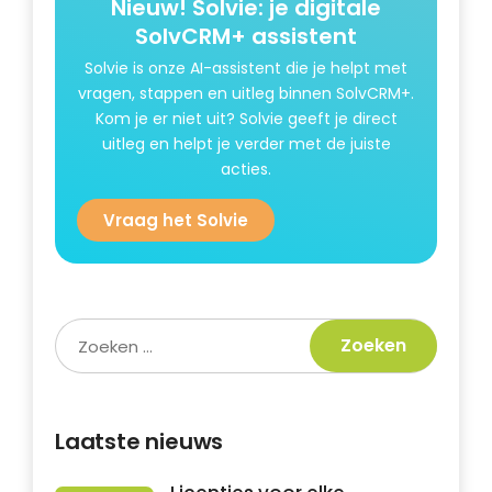
Nieuw!
Solvie: je digitale
SolvCRM+ assistent
Solvie is onze AI-assistent die je helpt met
vragen, stappen en uitleg binnen SolvCRM+.
Kom je er niet uit? Solvie geeft je direct
uitleg en helpt je verder met de juiste
acties.
Vraag het Solvie
Laatste nieuws