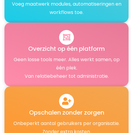
Voeg maatwerk modules, automatiseringen en
workflows toe.
Overzicht op één platform
Geen losse tools meer. Alles werkt samen, op
één plek.
Van relatiebeheer tot administratie.
Opschalen zonder zorgen
Onbeperkt aantal gebruikers per organisatie.
Zonder extra kosten.