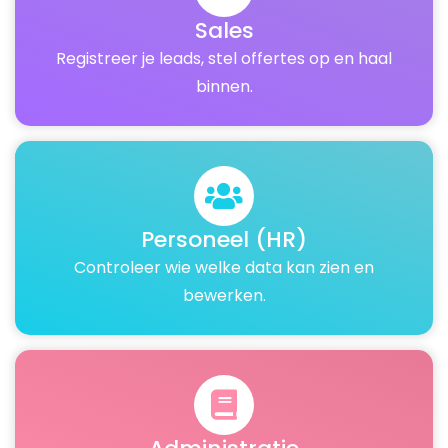
Sales
Registreer je leads, stel offertes op en haal
binnen.
Personeel (HR)
Controleer wie welke data kan zien en
bewerken.