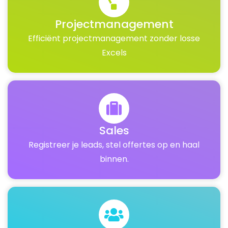
Projectmanagement
Efficiënt projectmanagement zonder losse
Excels
Sales
Registreer je leads, stel offertes op en haal
binnen.