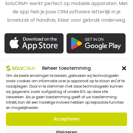
SolvCRM+ werkt perfect op mobiele apparaten. Met
de app heb je jouw CRM software letterlijk in je
broekzak of handtas, klaar voor gebruik onderweg.
Beheer toestemming
Om de beste ervaringen te bieden, gebruiken wij technologieën
zoals cookies om informatie over je apparaat op te slaan en/of te
raadplegen. Door in te stemmen met deze technologieën kunnen
wij gegevens zoals surfgedrag of unieke ID's op deze site
verwerken. Als je geen toestemming geeft of uw toestemming
Voor elke fase een oplossing
intrekt, kan dit een nadelige invloed hebben op bepaalde functies
en mogelijkheden.
Van compact tot volledig op maat
Accepteren
Ontdek onze prijzen
Weigeren