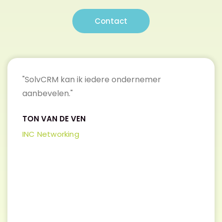
Contact
"SolvCRM kan ik iedere ondernemer
"
aanbevelen."
w
o
TON VAN DE VEN
,
v
INC Networking
p
w
E
Fr